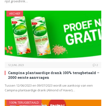
rijst groeidrink…
ARCHIEF
12 JUNI, 2023
2
Campina plantaardige drank 100% terugbetaald –
2000 eerste aanvragen
Tussen 12/06/2023 en 09/07/2023 wordt uw aankoop van een
Campina plantaardige drank (Almond of Haver)…
100% TERUGBETAALD