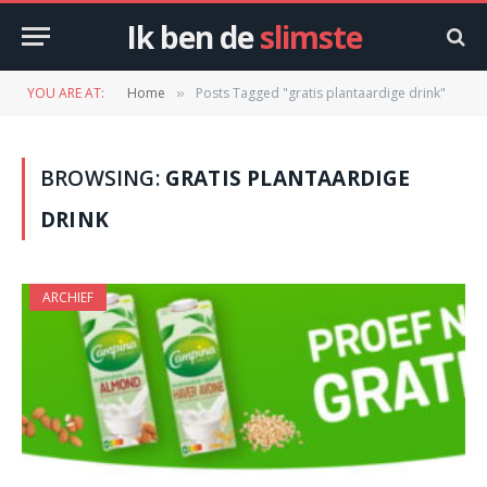
Ik ben de
slimste
YOU ARE AT:
Home
Posts Tagged "gratis plantaardige drink"
»
BROWSING:
GRATIS PLANTAARDIGE
DRINK
ARCHIEF