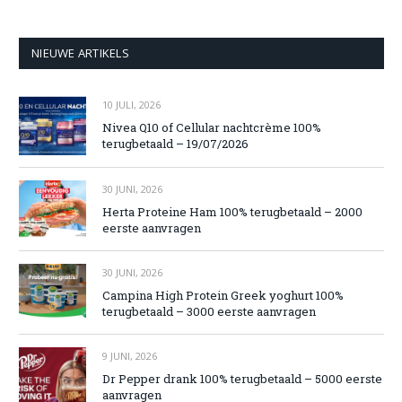
NIEUWE ARTIKELS
10 JULI, 2026
Nivea Q10 of Cellular nachtcrème 100%
terugbetaald – 19/07/2026
30 JUNI, 2026
Herta Proteine Ham 100% terugbetaald – 2000
eerste aanvragen
30 JUNI, 2026
Campina High Protein Greek yoghurt 100%
terugbetaald – 3000 eerste aanvragen
9 JUNI, 2026
Dr Pepper drank 100% terugbetaald – 5000 eerste
aanvragen