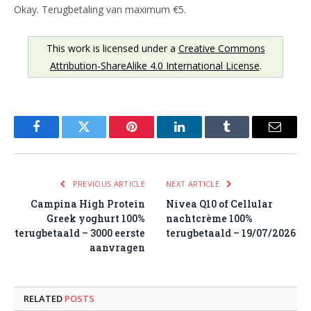
Okay. Terugbetaling van maximum €5.
This work is licensed under a
Creative Commons
Attribution-ShareAlike 4.0 International License
.
Facebook
Twitter
Pinterest
LinkedIn
Tumblr
Email
PREVIOUS ARTICLE
NEXT ARTICLE
Campina High Protein
Nivea Q10 of Cellular
Greek yoghurt 100%
nachtcrème 100%
terugbetaald – 3000 eerste
terugbetaald – 19/07/2026
aanvragen
RELATED
POSTS