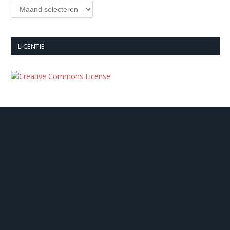
Archieven
LICENTIE