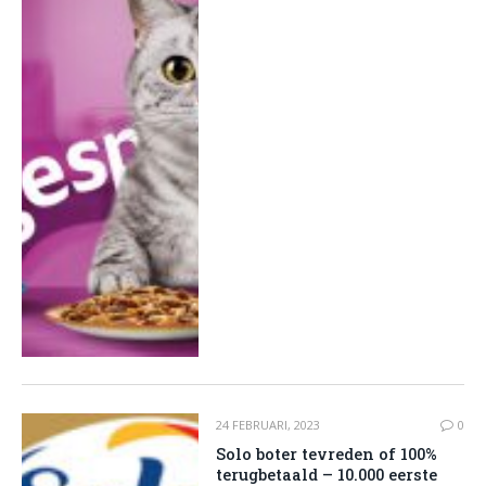
24 FEBRUARI, 2023
0
Solo boter tevreden of 100%
terugbetaald – 10.000 eerste