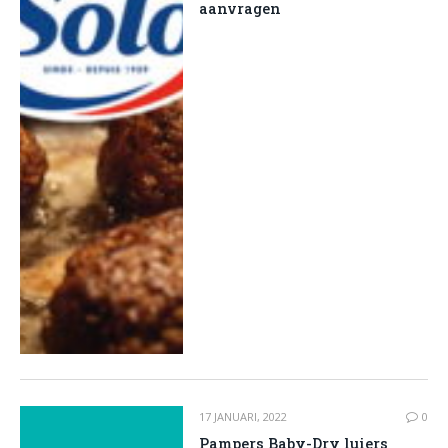
aanvragen
17 JANUARI, 2022
0
Pampers Baby-Dry luiers