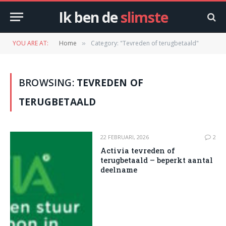
Ik ben de
slimste
YOU ARE AT:
Home
Category: "Tevreden of terugbetaald"
»
BROWSING:
TEVREDEN OF
TERUGBETAALD
22 FEBRUARI, 2026
2
Activia tevreden of
terugbetaald – beperkt aantal
deelname