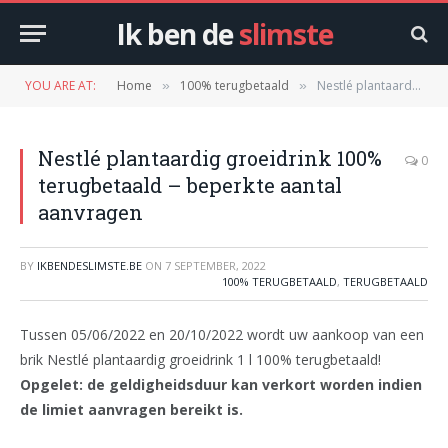
Ik ben de
slimste
YOU ARE AT:
Home
100% terugbetaald
Nestlé plantaardig groeidrink 100% terugbetaald – beperkte aantal aanvragen
»
»
Nestlé plantaardig groeidrink 100%
0
terugbetaald – beperkte aantal
aanvragen
BY
IKBENDESLIMSTE.BE
ON
7 SEPTEMBER, 2022
100% TERUGBETAALD
,
TERUGBETAALD
Tussen 05/06/2022 en 20/10/2022 wordt uw aankoop van een
brik Nestlé plantaardig groeidrink 1 l
100% terugbetaald!
Opgelet: de geldigheidsduur kan verkort worden indien
de limiet aanvragen bereikt is.