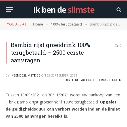
Ik ben de
slimste
YOU ARE AT:
Home
100% terugbetaald
Bambix rijst groeidrink 100% terugbetaald – 2500 eerste aanvragen
»
»
Bambix rijst groeidrink 100%
0
terugbetaald – 2500 eerste
aanvragen
BY
IKBENDESLIMSTE.BE
ON
23 SEPTEMBER, 2021
100% TERUGBETAALD
,
TERUGBETAALD
Tussen 10/09/2021 en 30/11/2021 wordt uw aankoop van een
1 brik Bambix rijst groeidrink 1l 100% terugbetaald!
Opgelet:
de geldigheidsduur kan verkort worden indien de limiet
van 2500 aanvragen bereikt is.