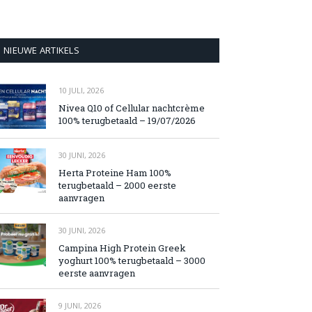
NIEUWE ARTIKELS
10 JULI, 2026
Nivea Q10 of Cellular nachtcrème
100% terugbetaald – 19/07/2026
30 JUNI, 2026
Herta Proteine Ham 100%
terugbetaald – 2000 eerste
aanvragen
30 JUNI, 2026
Campina High Protein Greek
yoghurt 100% terugbetaald – 3000
eerste aanvragen
9 JUNI, 2026