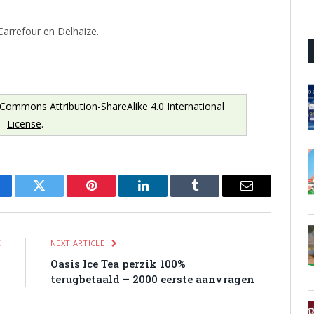
Carrefour en Delhaize.
 Commons Attribution-ShareAlike 4.0 International
License
.
cebook
Twitter
Pinterest
LinkedIn
Tumblr
Email
E
NEXT ARTICLE
–
Oasis Ice Tea perzik 100%
2
terugbetaald – 2000 eerste aanvragen