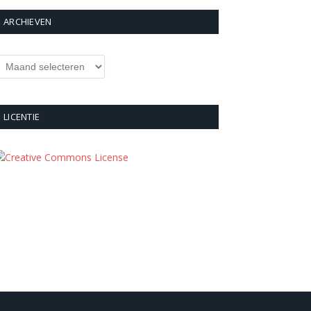
ARCHIEVEN
rchieven
LICENTIE