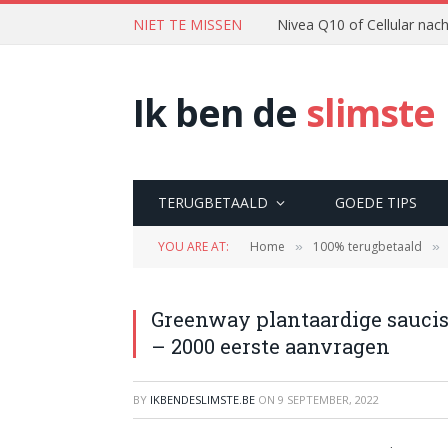
NIET TE MISSEN
Nivea Q10 of Cellular na
Ik ben de
slimste
TERUGBETAALD
GOEDE TIPS
YOU ARE AT:
Home
100% terugbetaald
»
»
Greenway plantaardige sauciss
– 2000 eerste aanvragen
BY
IKBENDESLIMSTE.BE
ON
9 SEPTEMBER, 2022