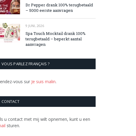
Dr Pepper drank 100% terugbetaald
– 5000 eerste aanvragen
9 JUNI, 2026
Spa Touch Mocktail drank 100%
terugbetaald – beperkt aantal
aanvragen
VOUS PARLEZ FRANÇAIS ?
endez-vous sur
Je suis malin
.
CONTACT
ls u contact met mij wilt opnemen, kunt u een
ail
sturen.