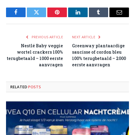
Facebook
Twitter
Pinterest
LinkedIn
Tumblr
Email
PREVIOUS ARTICLE
NEXT ARTICLE
Nestlé Baby veggie
Greenway plantaardige
wortel crackers 100%
saucisse of cordon bleu
terugbetaald – 1000 eerste
100% terugbetaald – 2000
aanvragen
eerste aanvragen
RELATED
POSTS