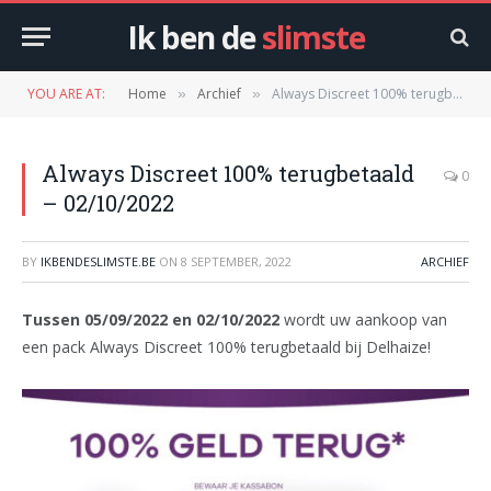
Ik ben de
slimste
YOU ARE AT:
Home
Archief
Always Discreet 100% terugbetaald – 02/10/2022
»
»
Always Discreet 100% terugbetaald
0
– 02/10/2022
BY
IKBENDESLIMSTE.BE
ON
8 SEPTEMBER, 2022
ARCHIEF
Tussen 05/09/2022 en 02/10/2022
wordt uw aankoop van
een pack Always Discreet 100% terugbetaald bij Delhaize!