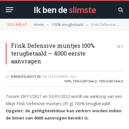
Ik ben de
slimste
YOU ARE AT:
Home
100% terugbetaald
Frisk Defensive muntjes 100% terugbetaald – 4000 eerste aanvragen
»
»
Frisk Defensive muntjes 100%
0
terugbetaald – 4000 eerste
aanvragen
BY
IKBENDESLIMSTE.BE
ON
13 DECEMBER, 2021
100% TERUGBETAALD
,
TERUGBETAALD
Tussen 29/11/2021 en 02/01/2022 wordt uw aankoop van een
blikje Frisk Defensive muntjes (35 g) 100% terugbetaald!
Opgelet: de geldigheidsduur kan verkort worden indien
de limiet van 4000 aanvragen bereikt is.