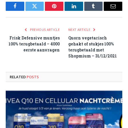
Facebook
Twitter
Pinterest
LinkedIn
Tumblr
Email
PREVIOUS ARTICLE
NEXT ARTICLE
Frisk Defensive muntjes
Quorn vegetarisch
100% terugbetaald – 4000
gehakt of stukjes 100%
eerste aanvragen
terugbetaald met
Shopmium – 31/12/2021
RELATED
POSTS