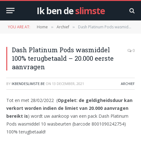
Ik ben de
slimste
YOU ARE AT:
Home
Archief
Dash Platinum Pods wasmiddel 100% terugbetaald – 20.000 eerste aanvragen
»
»
Dash Platinum Pods wasmiddel
0
100% terugbetaald – 20.000 eerste
aanvragen
BY
IKBENDESLIMSTE.BE
ON
13 DECEMBER, 2021
ARCHIEF
Tot en met 28/02/2022 (
Opgelet: de geldigheidsduur kan
verkort worden indien de limiet van 20.000 aanvragen
bereikt is
) wordt uw aankoop van een pack Dash Platinum
Pods wasmiddel 10 wasbeurten (barcode 8001090242754)
100% terugbetaald!