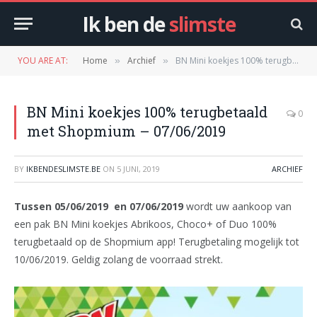
Ik ben de
slimste
YOU ARE AT:
Home
Archief
BN Mini koekjes 100% terugbetaald met Shopmium – 07/06/2019
»
»
BN Mini koekjes 100% terugbetaald
0
met Shopmium – 07/06/2019
BY
IKBENDESLIMSTE.BE
ON
5 JUNI, 2019
ARCHIEF
Tussen 05/06/2019 en 07/06/2019
wordt uw aankoop van
een pak BN Mini koekjes Abrikoos, Choco+ of Duo 100%
terugbetaald op de Shopmium app! Terugbetaling mogelijk tot
10/06/2019. Geldig zolang de voorraad strekt.