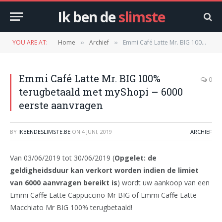
Ik ben de
slimste
YOU ARE AT:
Home
Archief
Emmi Café Latte Mr. BIG 100% terugbetaald met myShopi – 6000 eerste aanvragen
»
»
Emmi Café Latte Mr. BIG 100%
0
terugbetaald met myShopi – 6000
eerste aanvragen
BY
IKBENDESLIMSTE.BE
ON
4 JUNI, 2019
ARCHIEF
Van 03/06/2019 tot 30/06/2019 (
Opgelet: de
geldigheidsduur kan verkort worden indien de limiet
van 6000 aanvragen bereikt is
) wordt uw aankoop van een
Emmi Caffe Latte Cappuccino Mr BIG of Emmi Caffe Latte
Macchiato Mr BIG 100% terugbetaald!