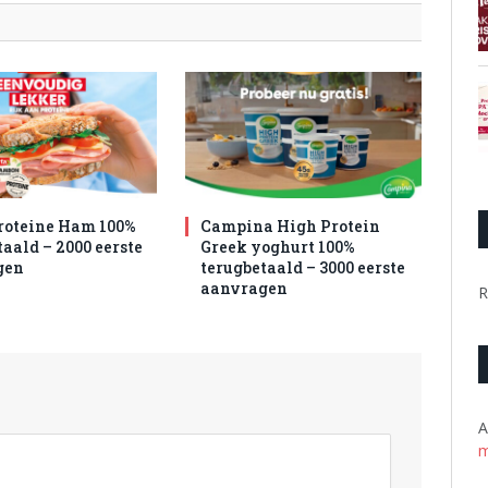
roteine Ham 100%
Campina High Protein
aald – 2000 eerste
Greek yoghurt 100%
gen
terugbetaald – 3000 eerste
aanvragen
R
A
m