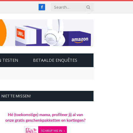
Facebook
 TESTEN
BETAALDE ENQUÊTES
NIET TE MISSEN!