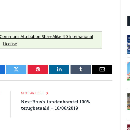
 Commons Attribution-ShareAlike 4.0 International
License
.
cebook
Twitter
Pinterest
LinkedIn
Tumblr
Email
E
NEXT ARTICLE
-
NextBrush tandenborstel 100%
6
terugbetaald – 16/06/2019
!