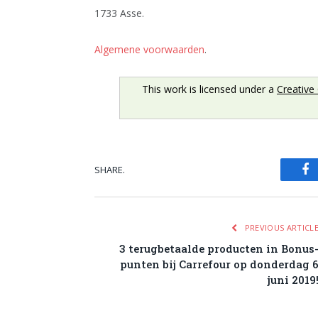
1733 Asse.
Algemene voorwaarden
.
This work is licensed under a
Creative
SHARE.
Fa
PREVIOUS ARTICL
3 terugbetaalde producten in Bonus
punten bij Carrefour op donderdag 
juni 2019