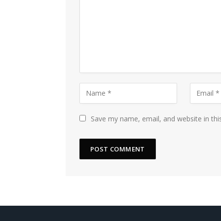
Save my name, email, and website in thi