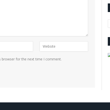
A
s browser for the next time I comment.