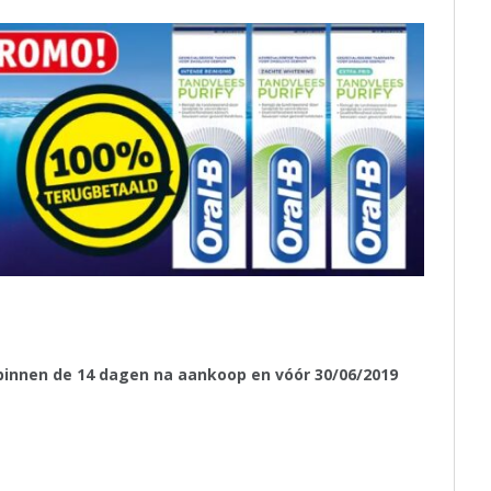
binnen de 14 dagen na aankoop en vóór 30/06/2019