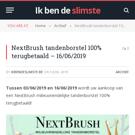
Ik ben de
slimste
YOU ARE AT:
Home
Archief
NextBrush tandenborstel 100% terugbetaald – 16/06/2019
»
»
NextBrush tandenborstel 100%
0
terugbetaald – 16/06/2019
BY
IKBENDESLIMSTE.BE
ON
3 JUNI, 2019
ARCHIEF
Tussen 03/06/2019 en 16/06/2019
wordt uw aankoop van
een NextBrush milieuvriendelijke tandenborstel 100%
terugbetaald!