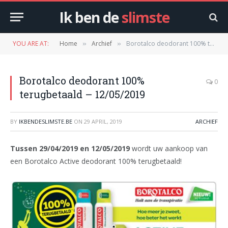
Ik ben de
slimste
YOU ARE AT:
Home
Archief
Borotalco deodorant 100% terugbetaald – 12/05/2019
»
»
Borotalco deodorant 100%
0
terugbetaald – 12/05/2019
BY
IKBENDESLIMSTE.BE
ON
29 APRIL, 2019
ARCHIEF
Tussen 29/04/2019 en 12/05/2019
wordt uw aankoop van
een Borotalco Active deodorant 100% terugbetaald!