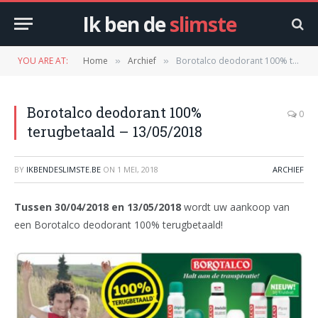
Ik ben de
slimste
YOU ARE AT:
Home
Archief
Borotalco deodorant 100% terugbetaald – 13/05/2018
»
»
Borotalco deodorant 100%
0
terugbetaald – 13/05/2018
BY
IKBENDESLIMSTE.BE
ON
1 MEI, 2018
ARCHIEF
Tussen 30/04/2018 en 13/05/2018
wordt uw aankoop van
een Borotalco deodorant 100% terugbetaald!