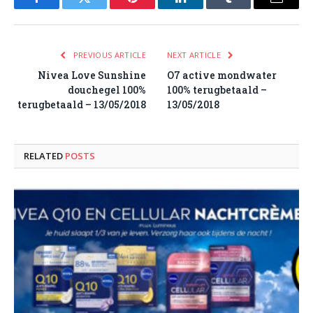
Facebook
Twitter
Pinterest
LinkedIn
Tumblr
Email
PREVIOUS ARTICLE
NEXT ARTICLE
Nivea Love Sunshine
O7 active mondwater
douchegel 100%
100% terugbetaald –
terugbetaald – 13/05/2018
13/05/2018
RELATED
POSTS