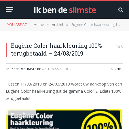
Ik ben de
slimste
YOU ARE AT:
Home
Archief
Eugène Color haarkleuring 100% terugbetaald – 24/03/2019
»
»
Eugène Color haarkleuring 100%
0
terugbetaald – 24/03/2019
BY
IKBENDESLIMSTE.BE
ON
11 MAART, 2019
ARCHIEF
Tussen 11/03/2019 en 24/03/2019 wordt uw aankoop van een
Eugène Color haarkleuring (uit de gamma Color & Eclat) 100%
terugbetaald!