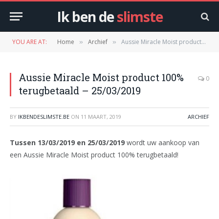
Ik ben de
slimste
YOU ARE AT:
Home
Archief
Aussie Miracle Moist product 100% terugbetaald – 25/03/2019
»
»
Aussie Miracle Moist product 100%
0
terugbetaald – 25/03/2019
BY
IKBENDESLIMSTE.BE
ON
11 MAART, 2019
ARCHIEF
Tussen 13/03/2019 en 25/03/2019
wordt uw aankoop van
een Aussie Miracle Moist product 100% terugbetaald!