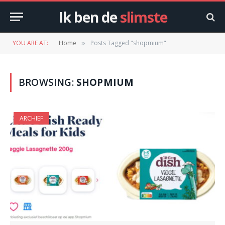
Ik ben de
slimste
YOU ARE AT:
Home
Posts Tagged "shopmium"
»
BROWSING:
SHOPMIUM
ARCHIEF