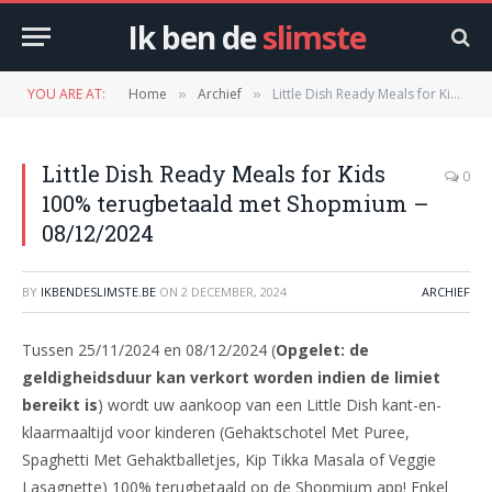
Ik ben de
slimste
YOU ARE AT:
Home
Archief
Little Dish Ready Meals for Kids 100% terugbetaald met Shopmium – 08/12/2024
»
»
Little Dish Ready Meals for Kids
0
100% terugbetaald met Shopmium –
08/12/2024
BY
IKBENDESLIMSTE.BE
ON
2 DECEMBER, 2024
ARCHIEF
Tussen 25/11/2024 en 08/12/2024 (
Opgelet: de
geldigheidsduur kan verkort worden indien de limiet
bereikt is
) wordt uw aankoop van een Little Dish kant-en-
klaarmaaltijd voor kinderen (Gehaktschotel Met Puree,
Spaghetti Met Gehaktballetjes, Kip Tikka Masala of Veggie
Lasagnette) 100% terugbetaald op de Shopmium app! Enkel