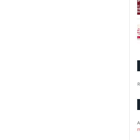
R
A
m