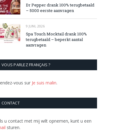
Dr Pepper drank 100% terugbetaald
– 5000 eerste aanvragen
9 JUNI, 2026
Spa Touch Mocktail drank 100%
terugbetaald – beperkt aantal
aanvragen
VOUS PARLEZ FRANÇAIS ?
endez-vous sur
Je suis malin
.
CONTACT
ls u contact met mij wilt opnemen, kunt u een
ail
sturen.