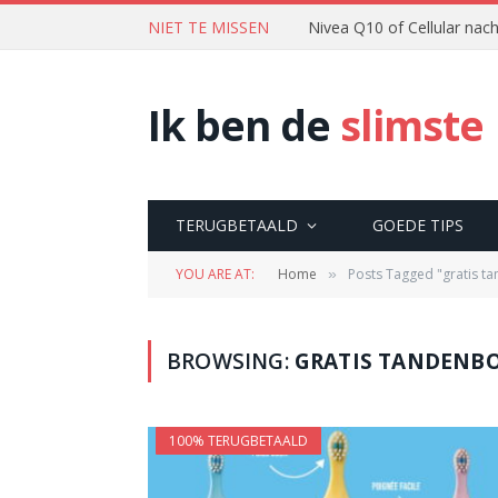
NIET TE MISSEN
Nivea Q10 of Cellular na
Ik ben de
slimste
TERUGBETAALD
GOEDE TIPS
YOU ARE AT:
Home
Posts Tagged "gratis t
»
BROWSING:
GRATIS TANDENB
100% TERUGBETAALD