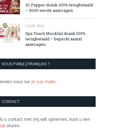
Dr Pepper drank 100% terugbetaald
– 5000 eerste aanvragen
9 JUNI, 2026
Spa Touch Mocktail drank 100%
terugbetaald – beperkt aantal
aanvragen
VOUS PARLEZ FRANÇAIS ?
endez-vous sur
Je suis malin
.
CONTACT
ls u contact met mij wilt opnemen, kunt u een
ail
sturen.