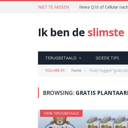
NIET TE MISSEN
Nivea Q10 of Cellular na
Ik ben de
slimste
TERUGBETAALD
GOEDE TIPS
YOU ARE AT:
Home
Posts Tagged "gratis pl
»
BROWSING:
GRATIS PLANTAAR
100% TERUGBETAALD