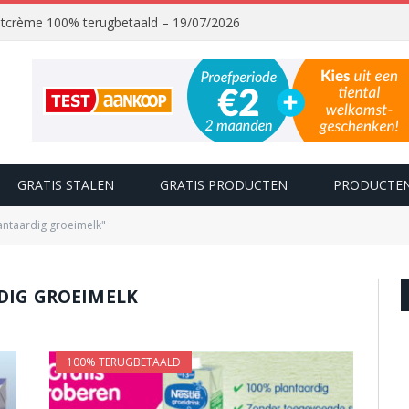
chtcrème 100% terugbetaald – 19/07/2026
GRATIS STALEN
GRATIS PRODUCTEN
PRODUCTEN
antaardig groeimelk"
DIG GROEIMELK
100% TERUGBETAALD