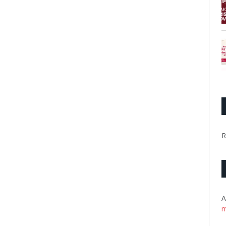
R
A
m