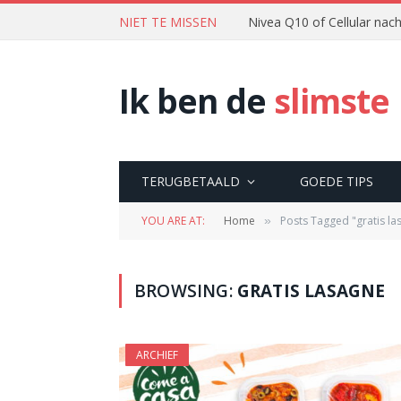
NIET TE MISSEN
Nivea Q10 of Cellular na
Ik ben de
slimste
TERUGBETAALD
GOEDE TIPS
YOU ARE AT:
Home
Posts Tagged "gratis la
»
BROWSING:
GRATIS LASAGNE
ARCHIEF