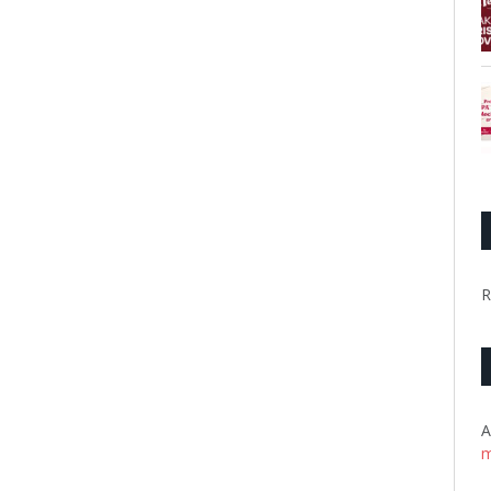
R
A
m