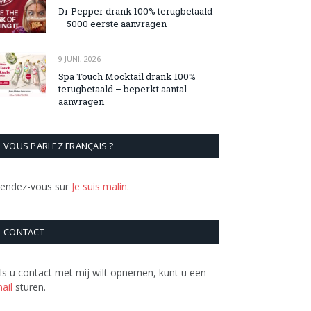
Dr Pepper drank 100% terugbetaald
– 5000 eerste aanvragen
9 JUNI, 2026
Spa Touch Mocktail drank 100%
terugbetaald – beperkt aantal
aanvragen
VOUS PARLEZ FRANÇAIS ?
endez-vous sur
Je suis malin
.
CONTACT
ls u contact met mij wilt opnemen, kunt u een
ail
sturen.