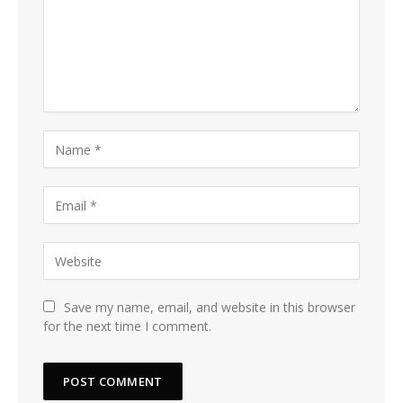
Save my name, email, and website in this browser
for the next time I comment.