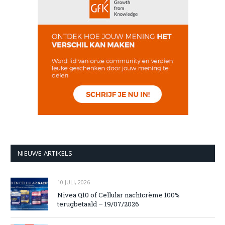
NIEUWE ARTIKELS
10 JULI, 2026
Nivea Q10 of Cellular nachtcrème 100%
terugbetaald – 19/07/2026