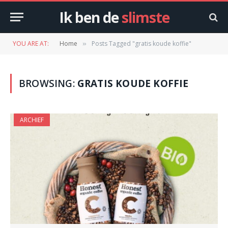
Ik ben de
slimste
YOU ARE AT:
Home
Posts Tagged "gratis koude koffie"
»
BROWSING:
GRATIS KOUDE KOFFIE
ARCHIEF