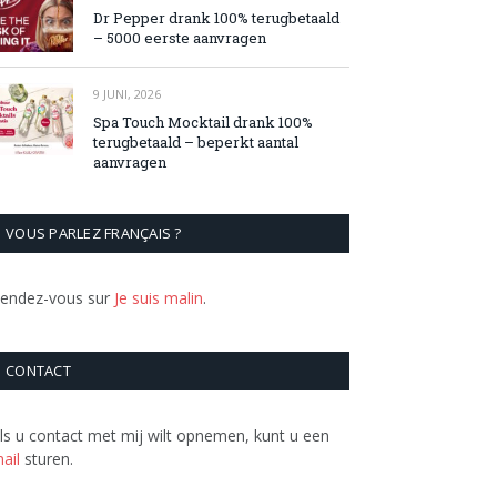
Dr Pepper drank 100% terugbetaald
– 5000 eerste aanvragen
9 JUNI, 2026
Spa Touch Mocktail drank 100%
terugbetaald – beperkt aantal
aanvragen
VOUS PARLEZ FRANÇAIS ?
endez-vous sur
Je suis malin
.
CONTACT
ls u contact met mij wilt opnemen, kunt u een
ail
sturen.