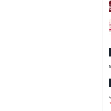
R
A
m