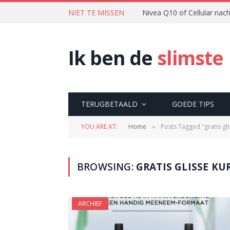
NIET TE MISSEN
Nivea Q10 of Cellular na
Ik ben de
slimste
TERUGBETAALD
GOEDE TIPS
YOU ARE AT:
Home
Posts Tagged "gratis gli
»
BROWSING:
GRATIS GLISSE KU
ARCHIEF