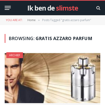
Ik ben de
slimste
YOU ARE AT:
Home
Posts Tagged "gratis azzaro parfum"
»
BROWSING:
GRATIS AZZARO PARFUM
ARCHIEF