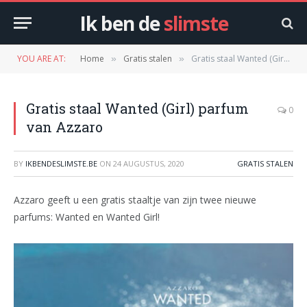
Ik ben de
slimste
YOU ARE AT:
Home
Gratis stalen
Gratis staal Wanted (Girl) parfum van Azzaro
»
»
Gratis staal Wanted (Girl) parfum
0
van Azzaro
BY
IKBENDESLIMSTE.BE
ON
24 AUGUSTUS, 2020
GRATIS STALEN
Azzaro geeft u een gratis staaltje van zijn twee nieuwe
parfums: Wanted en Wanted Girl!