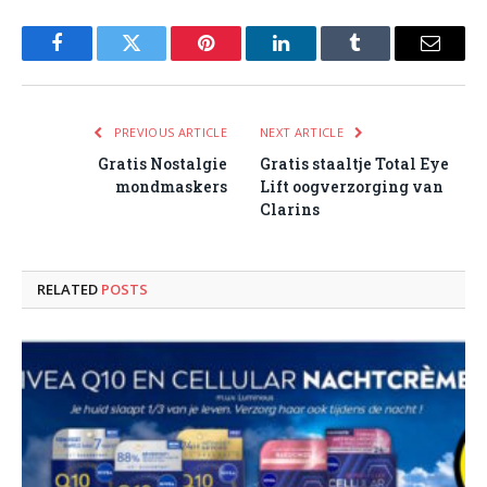
Facebook
Twitter
Pinterest
LinkedIn
Tumblr
Email
PREVIOUS ARTICLE
NEXT ARTICLE
Gratis Nostalgie
Gratis staaltje Total Eye
mondmaskers
Lift oogverzorging van
Clarins
RELATED
POSTS