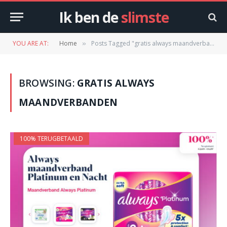
Ik ben de
slimste
YOU ARE AT:
Home
Posts Tagged "gratis always maandverbanden"
»
BROWSING:
GRATIS ALWAYS
MAANDVERBANDEN
100% TERUGBETAALD