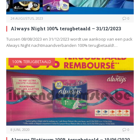
24 AUGUSTUS, 2023
0
Always Night 100% terugbetaald – 31/12/2023
Tussen 08/08/2023 en 31/12/2023 wordt uw aankoop van een pack
Always Night nachtmaandverbanden 100% terugbetaald!…
100% TERUGBETAALD
8 JUNI, 2020
0
Always Platinum 100% terugbetaald – 19/06/2020