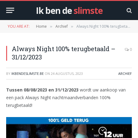
Ik ben de
slimste
YOU ARE AT:
Home
Archief
Always Night 100% terugbetaald – 31/12/2023
»
»
Always Night 100% terugbetaald –
0
31/12/2023
BY
IKBENDESLIMSTE.BE
ON
24 AUGUSTUS, 2023
ARCHIEF
Tussen 08/08/2023 en 31/12/2023
wordt uw aankoop van
een pack Always Night nachtmaandverbanden 100%
terugbetaald!