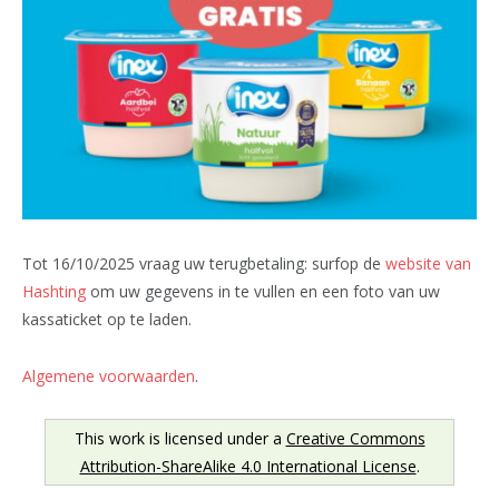
Tot 16/10/2025 vraag uw terugbetaling: surfop de
website van
Hashting
om uw gegevens in te vullen en een foto van uw
kassaticket op te laden.
Algemene voorwaarden
.
This work is licensed under a
Creative Commons
Attribution-ShareAlike 4.0 International License
.