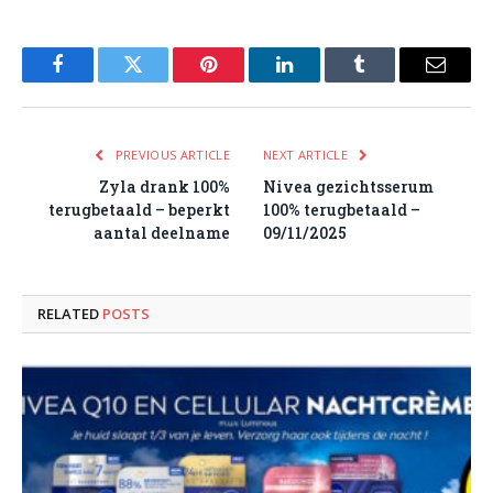
Facebook
Twitter
Pinterest
LinkedIn
Tumblr
Email
PREVIOUS ARTICLE
NEXT ARTICLE
Zyla drank 100%
Nivea gezichtsserum
terugbetaald – beperkt
100% terugbetaald –
aantal deelname
09/11/2025
RELATED
POSTS