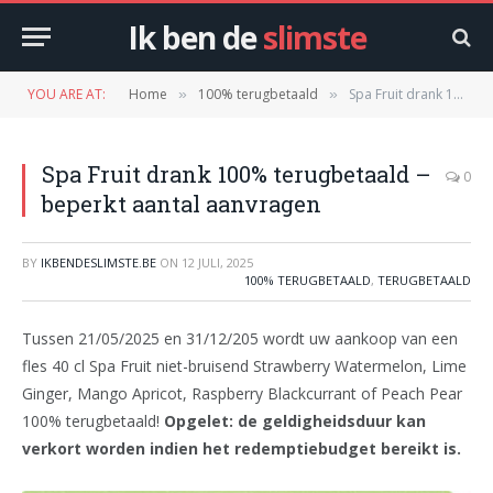
Ik ben de
slimste
YOU ARE AT:
Home
100% terugbetaald
Spa Fruit drank 100% terugbetaald – beperkt aantal aanvragen
»
»
Spa Fruit drank 100% terugbetaald –
0
beperkt aantal aanvragen
BY
IKBENDESLIMSTE.BE
ON
12 JULI, 2025
100% TERUGBETAALD
,
TERUGBETAALD
Tussen 21/05/2025 en 31/12/205 wordt uw aankoop van een
fles 40 cl Spa Fruit niet-bruisend Strawberry Watermelon, Lime
Ginger, Mango Apricot, Raspberry Blackcurrant of Peach Pear
100% terugbetaald!
Opgelet: de geldigheidsduur kan
verkort worden indien het redemptiebudget bereikt is.