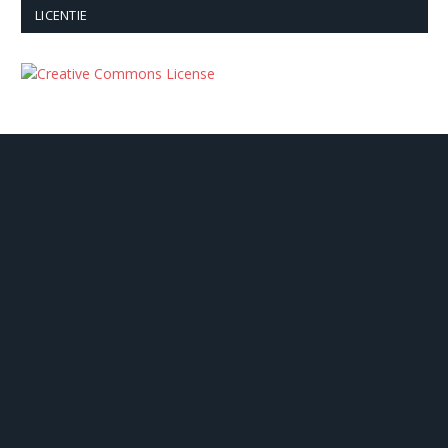
LICENTIE