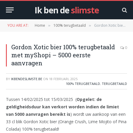
Ik ben de
slimste
YOU ARE AT:
Home
100% terugbetaald
Gordon Xotic bier 100% terugbetaald met myShopi – 5000 eerste aanvragen
»
»
Gordon Xotic bier 100% terugbetaald
0
met myShopi – 5000 eerste
aanvragen
BY
IKBENDESLIMSTE.BE
ON
18 FEBRUARI, 2025
100% TERUGBETAALD
,
TERUGBETAALD
Tussen 14/02/2025 tot 15/03/2025 (
Opgelet: de
geldigheidsduur kan verkort worden indien de limiet
van 5000 aanvragen bereikt is
) wordt uw aankoop van een
33 cl blik Gordon Xotic bier (Orange Crush, Lime Mojito of Pina
Colada) 100% terugbetaald!