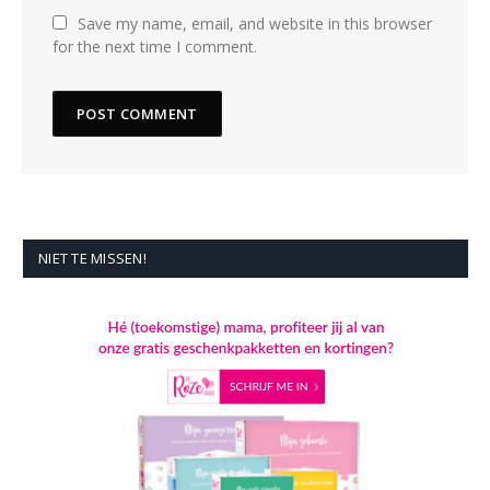
Save my name, email, and website in this browser
for the next time I comment.
NIET TE MISSEN!