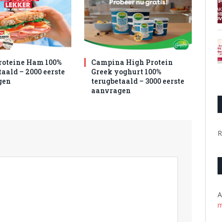
roteine Ham 100%
Campina High Protein
aald – 2000 eerste
Greek yoghurt 100%
gen
terugbetaald – 3000 eerste
aanvragen
R
A
m