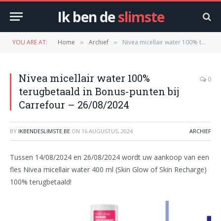
Ik ben de
slimste
YOU ARE AT:
Home
Archief
Nivea micellair water 100% terugbetaald in Bonus-punten bij Carrefour – 26/08/2024
»
»
Nivea micellair water 100%
0
terugbetaald in Bonus-punten bij
Carrefour – 26/08/2024
BY
IKBENDESLIMSTE.BE
ON
16 AUGUSTUS, 2024
ARCHIEF
Tussen 14/08/2024 en 26/08/2024 wordt uw aankoop van een
fles Nivea micellair water 400 ml (Skin Glow of Skin Recharge)
100% terugbetaald!