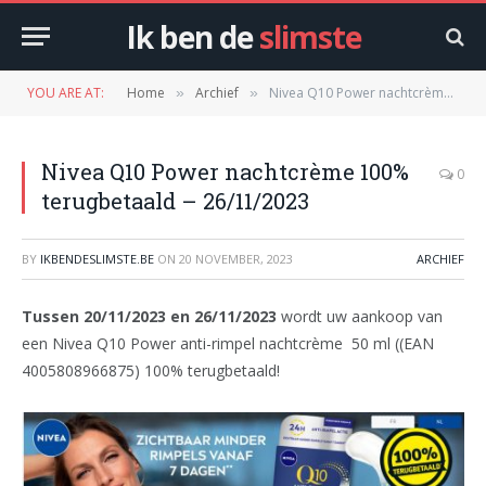
Ik ben de
slimste
YOU ARE AT:
Home
Archief
Nivea Q10 Power nachtcrème 100% terugbetaald – 26/11/2023
»
»
Nivea Q10 Power nachtcrème 100%
0
terugbetaald – 26/11/2023
BY
IKBENDESLIMSTE.BE
ON
20 NOVEMBER, 2023
ARCHIEF
Tussen 20/11/2023 en 26/11/2023
wordt uw aankoop van
een Nivea Q10 Power anti-rimpel nachtcrème 50 ml ((EAN
4005808966875) 100% terugbetaald!