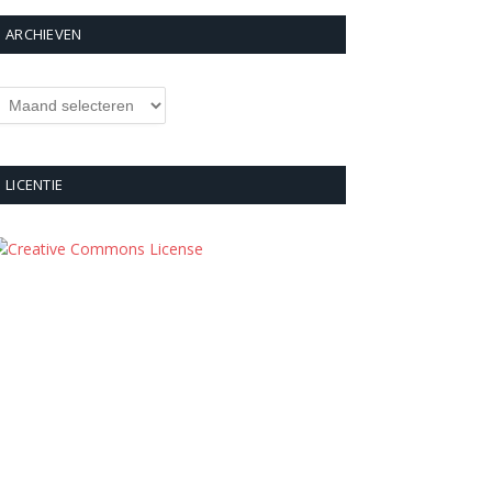
ARCHIEVEN
rchieven
LICENTIE