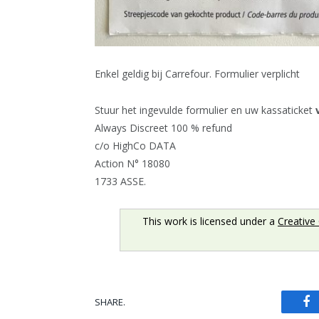
Enkel geldig bij Carrefour. Formulier verplicht
Stuur het ingevulde formulier en uw kassaticket
Always Discreet 100 % refund
c/o HighCo DATA
Action N° 18080
1733 ASSE.
This work is licensed under a
Creative
SHARE.
Fa