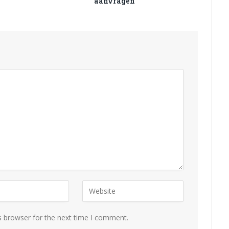
aanvragen
s browser for the next time I comment.