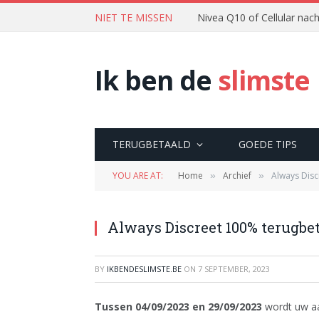
NIET TE MISSEN
Nivea Q10 of Cellular na
Ik ben de
slimste
TERUGBETAALD
GOEDE TIPS
YOU ARE AT:
Home
Archief
Always Disc
»
»
Always Discreet 100% terugbet
BY
IKBENDESLIMSTE.BE
ON
7 SEPTEMBER, 2023
Tussen 04/09/2023 en 29/09/2023
wordt uw aa