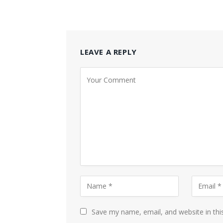
LEAVE A REPLY
Save my name, email, and website in thi