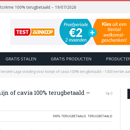
chtcrème 100% terugbetaald – 19/07/2026
GRATIS STALEN
GRATIS PRODUCTEN
PRODUCTEN
Versele Laga voeding voor konijn of cavia 100% terugbetaald – 1000 eerste a
ijn of cavia 100% terugbetaald –
0
100% TERUGBETAALD
,
TERUGBETAALD