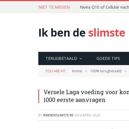
NIET TE MISSEN
Nivea Q10 of Cellular na
Ik ben de
slimste
TERUGBETAALD
GOEDE TIPS
YOU ARE AT:
Home
100% terugbetaald
»
»
Versele Laga voeding voor kon
1000 eerste aanvragen
BY
IKBENDESLIMSTE.BE
ON
4 APRIL, 2023