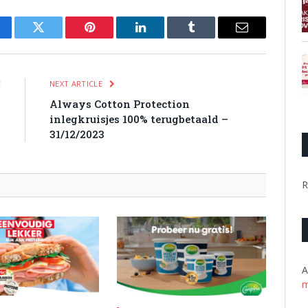
cebook
Twitter
Pinterest
LinkedIn
Tumblr
Email
E
NEXT ARTICLE
%
Always Cotton Protection
0
inlegkruisjes 100% terugbetaald –
n
31/12/2023
R
A
m