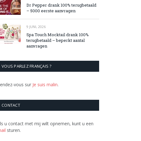
Dr Pepper drank 100% terugbetaald
– 5000 eerste aanvragen
9 JUNI, 2026
Spa Touch Mocktail drank 100%
terugbetaald – beperkt aantal
aanvragen
VOUS PARLEZ FRANÇAIS ?
endez-vous sur
Je suis malin
.
CONTACT
ls u contact met mij wilt opnemen, kunt u een
ail
sturen.