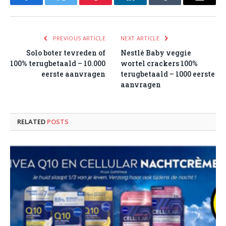
Facebook
Twitter
Pinterest
LinkedIn
Tumblr
Email
PREVIOUS ARTICLE
NEXT ARTICLE
Solo boter tevreden of
Nestlé Baby veggie
100% terugbetaald – 10.000
wortel crackers 100%
eerste aanvragen
terugbetaald – 1000 eerste
aanvragen
RELATED
POSTS