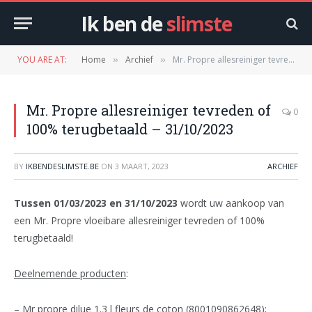
Ik ben de
slimste
YOU ARE AT:
Home
Archief
Mr. Propre allesreiniger tevreden of 100% terugbetaald – 31/10/2023
»
»
Mr. Propre allesreiniger tevreden of
0
100% terugbetaald – 31/10/2023
BY
IKBENDESLIMSTE.BE
ON
3 MAART, 2023
ARCHIEF
Tussen 01/03/2023 en 31/10/2023
wordt uw aankoop van
een Mr. Propre vloeibare allesreiniger tevreden of 100%
terugbetaald!
Deelnemende producten
:
– Mr propre dilue 1.3 l fleurs de coton (8001090862648);