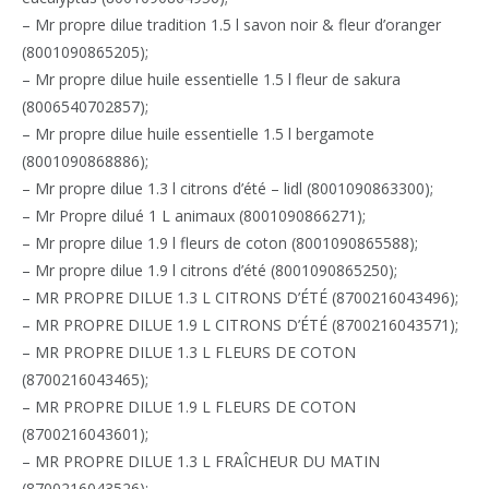
– Mr propre dilue tradition 1.5 l savon noir & fleur d’oranger
(8001090865205);
– Mr propre dilue huile essentielle 1.5 l fleur de sakura
(8006540702857);
– Mr propre dilue huile essentielle 1.5 l bergamote
(8001090868886);
– Mr propre dilue 1.3 l citrons d’été – lidl (8001090863300);
– Mr Propre dilué 1 L animaux (8001090866271);
– Mr propre dilue 1.9 l fleurs de coton (8001090865588);
– Mr propre dilue 1.9 l citrons d’été (8001090865250);
– MR PROPRE DILUE 1.3 L CITRONS D’ÉTÉ (8700216043496);
– MR PROPRE DILUE 1.9 L CITRONS D’ÉTÉ (8700216043571);
– MR PROPRE DILUE 1.3 L FLEURS DE COTON
(8700216043465);
– MR PROPRE DILUE 1.9 L FLEURS DE COTON
(8700216043601);
– MR PROPRE DILUE 1.3 L FRAÎCHEUR DU MATIN
(8700216043526);