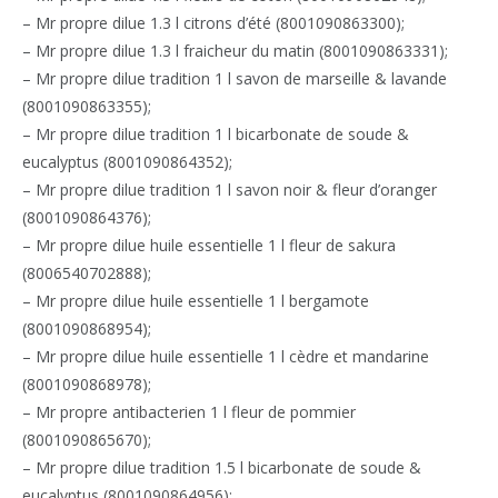
– Mr propre dilue 1.3 l citrons d’été (8001090863300);
– Mr propre dilue 1.3 l fraicheur du matin (8001090863331);
– Mr propre dilue tradition 1 l savon de marseille & lavande
(8001090863355);
– Mr propre dilue tradition 1 l bicarbonate de soude &
eucalyptus (8001090864352);
– Mr propre dilue tradition 1 l savon noir & fleur d’oranger
(8001090864376);
– Mr propre dilue huile essentielle 1 l fleur de sakura
(8006540702888);
– Mr propre dilue huile essentielle 1 l bergamote
(8001090868954);
– Mr propre dilue huile essentielle 1 l cèdre et mandarine
(8001090868978);
– Mr propre antibacterien 1 l fleur de pommier
(8001090865670);
– Mr propre dilue tradition 1.5 l bicarbonate de soude &
eucalyptus (8001090864956);