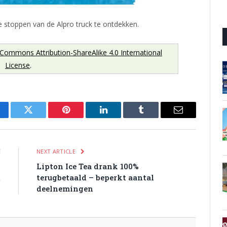
 stoppen van de Alpro truck te ontdekken.
 Commons Attribution-ShareAlike 4.0 International
License
.
cebook
Twitter
Pinterest
LinkedIn
Tumblr
Email
E
NEXT ARTICLE
n
Lipton Ice Tea drank 100%
t
terugbetaald – beperkt aantal
n
deelnemingen