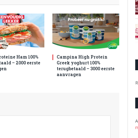
roteine Ham 100%
Campina High Protein
aald – 2000 eerste
Greek yoghurt 100%
gen
terugbetaald – 3000 eerste
aanvragen
R
A
m