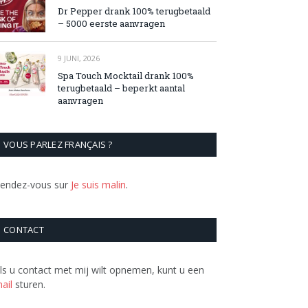
Dr Pepper drank 100% terugbetaald
– 5000 eerste aanvragen
9 JUNI, 2026
Spa Touch Mocktail drank 100%
terugbetaald – beperkt aantal
aanvragen
VOUS PARLEZ FRANÇAIS ?
endez-vous sur
Je suis malin
.
CONTACT
ls u contact met mij wilt opnemen, kunt u een
ail
sturen.