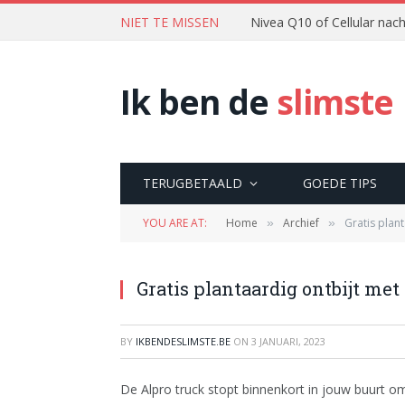
NIET TE MISSEN
Nivea Q10 of Cellular na
Ik ben de
slimste
TERUGBETAALD
GOEDE TIPS
YOU ARE AT:
Home
Archief
Gratis plant
»
»
Gratis plantaardig ontbijt met
BY
IKBENDESLIMSTE.BE
ON
3 JANUARI, 2023
De Alpro truck stopt binnenkort in jouw buurt om 