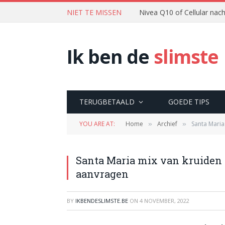
NIET TE MISSEN
Nivea Q10 of Cellular na
Ik ben de
slimste
TERUGBETAALD
GOEDE TIPS
YOU ARE AT:
Home
Archief
Santa Maria
»
»
Santa Maria mix van kruiden 1
aanvragen
BY
IKBENDESLIMSTE.BE
ON
4 NOVEMBER, 2022