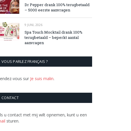
Dr Pepper drank 100% terugbetaald
– 5000 eerste aanvragen
9 JUNI, 2026
Spa Touch Mocktail drank 100%
terugbetaald – beperkt aantal
aanvragen
VOUS PARLEZ FRANÇAIS ?
endez-vous sur
Je suis malin
.
CONTACT
ls u contact met mij wilt opnemen, kunt u een
ail
sturen.