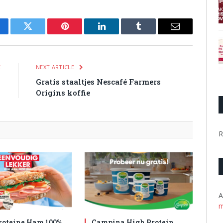
cebook
Twitter
Pinterest
LinkedIn
Tumblr
Email
E
NEXT ARTICLE
%
Gratis staaltjes Nescafé Farmers
n
Origins koffie
R
A
m
roteine Ham 100%
Campina High Protein