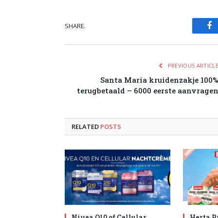
SHARE.
Fa
PREVIOUS ARTICL
Santa Maria kruidenzakje 100
terugbetaald – 6000 eerste aanvrage
RELATED
POSTS
Nivea Q10 of Cellular
Herta P