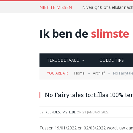
NIET TE MISSEN
Nivea Q10 of Cellular na
Ik ben de
slimste
TERUGBETAALD
GOEDE TIPS
YOU ARE AT:
Home
Archief
No Fairytal
»
»
No Fairytales tortillas 100% t
BY
IKBENDESLIMSTE.BE
ON
21 JANUARI, 2022
Tussen 19/01/2022 en 02/03/2022 wordt uw aanko