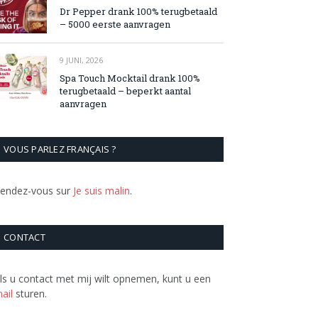
Dr Pepper drank 100% terugbetaald
– 5000 eerste aanvragen
9 JUNI, 2026
Spa Touch Mocktail drank 100%
terugbetaald – beperkt aantal
aanvragen
VOUS PARLEZ FRANÇAIS ?
endez-vous sur
Je suis malin
.
CONTACT
ls u contact met mij wilt opnemen, kunt u een
ail
sturen.