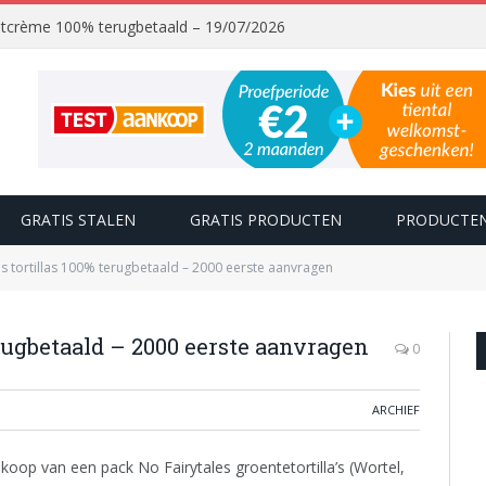
chtcrème 100% terugbetaald – 19/07/2026
GRATIS STALEN
GRATIS PRODUCTEN
PRODUCTEN
es tortillas 100% terugbetaald – 2000 eerste aanvragen
erugbetaald – 2000 eerste aanvragen
0
ARCHIEF
op van een pack No Fairytales groentetortilla’s (Wortel,