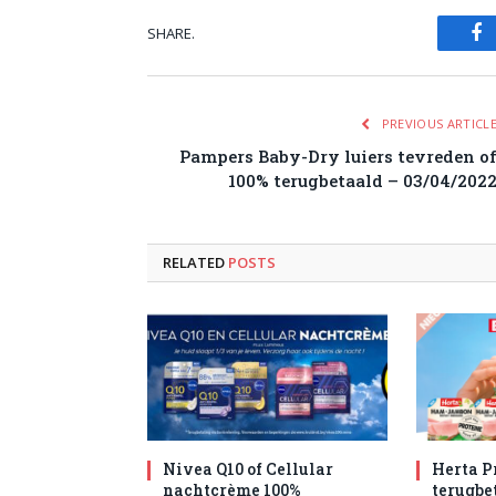
SHARE.
Fa
PREVIOUS ARTICL
Pampers Baby-Dry luiers tevreden o
100% terugbetaald – 03/04/202
RELATED
POSTS
Nivea Q10 of Cellular
Herta P
nachtcrème 100%
terugbet