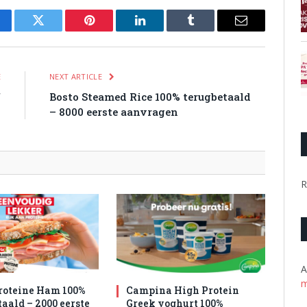
cebook
Twitter
Pinterest
LinkedIn
Tumblr
Email
E
NEXT ARTICLE
f
Bosto Steamed Rice 100% terugbetaald
2
– 8000 eerste aanvragen
R
A
m
roteine Ham 100%
Campina High Protein
aald – 2000 eerste
Greek yoghurt 100%