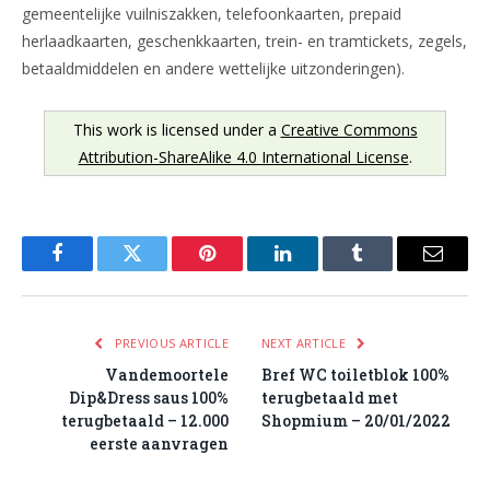
gemeentelijke vuilniszakken, telefoonkaarten, prepaid
herlaadkaarten, geschenkkaarten, trein- en tramtickets, zegels,
betaaldmiddelen en andere wettelijke uitzonderingen).
This work is licensed under a
Creative Commons
Attribution-ShareAlike 4.0 International License
.
Facebook
Twitter
Pinterest
LinkedIn
Tumblr
Email
PREVIOUS ARTICLE
NEXT ARTICLE
Vandemoortele
Bref WC toiletblok 100%
Dip&Dress saus 100%
terugbetaald met
terugbetaald – 12.000
Shopmium – 20/01/2022
eerste aanvragen