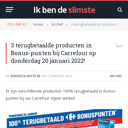
Ik ben de
slimste
YOU ARE AT:
Home
Archief
3 terugbetaalde producten in Bonus-punten bij Carrefour op donderdag 20 januari 2022!
»
»
3 terugbetaalde producten in
0
Bonus-punten bij Carrefour op
donderdag 20 januari 2022!
BY
IKBENDESLIMSTE.BE
ON
17 JANUARI, 2022
ARCHIEF
Er zijn verschillende producten 100% terugbetaald in Bonus-
punten bij uw Carrefour Hyper winkel!