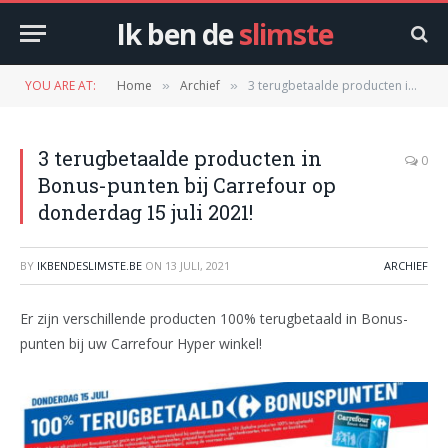
Ik ben de
slimste
YOU ARE AT:
Home
Archief
3 terugbetaalde producten in Bonus-punten bij Carrefour op donderdag 15 juli 2021!
»
»
3 terugbetaalde producten in
0
Bonus-punten bij Carrefour op
donderdag 15 juli 2021!
BY
IKBENDESLIMSTE.BE
ON
13 JULI, 2021
ARCHIEF
Er zijn verschillende producten 100% terugbetaald in Bonus-
punten bij uw Carrefour Hyper winkel!