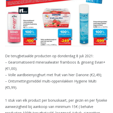
De terugbetaalde producten op donderdag 8 juli 2021:
– Gearomatiseerd mineraalwater framboos & ginseng Evian+
(€1,00);
– Volle aardbeienyoghurt met fruit van hier Danone (€2,49);
– Ontsmettingsmiddel multi-oppervlakken Hygiene Multi
(€5,99).
1 stuk van elk product per bonuskaart, per gezin en per fysieke
aanwezigheid bij aankoop van minimum 15€ ( behalve
producten 100% terugbetaald, leeggoed, tabak, sigaretten,