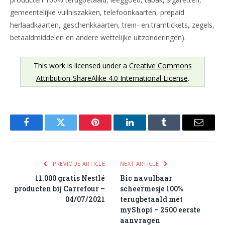
gemeentelijke vuilniszakken, telefoonkaarten, prepaid
herlaadkaarten, geschenkkaarten, trein- en tramtickets, zegels,
betaaldmiddelen en andere wettelijke uitzonderingen).
This work is licensed under a
Creative Commons
Attribution-ShareAlike 4.0 International License
.
Facebook
Twitter
Pinterest
LinkedIn
Tumblr
Email
PREVIOUS ARTICLE
NEXT ARTICLE
11.000 gratis Nestlé
Bic navulbaar
producten bij Carrefour –
scheermesje 100%
04/07/2021
terugbetaald met
myShopi – 2500 eerste
aanvragen