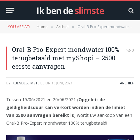
Ik ben de
slimste
YOU ARE AT:
Home
Archief
Oral-B Pro-Expert mondwater 100% terugbetaald met myShopi – 2500 eerste aanvragen
»
»
Oral-B Pro-Expert mondwater 100%
0
terugbetaald met myShopi – 2500
eerste aanvragen
BY
IKBENDESLIMSTE.BE
ON
16 JUNI, 2021
ARCHIEF
Tussen 15/06/2021 en 20/06/2021 (
Opgelet: de
geldigheidsduur kan verkort worden indien de limiet
van 2500 aanvragen bereikt is
) wordt uw aankoop van een
Oral-B Pro-Expert mondwater 100% terugbetaald!