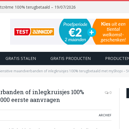
chtcrème 100% terugbetaald – 19/07/2026
GRATIS STALEN
GRATIS PRODUCTEN
PRODUCTEN
ensitive maandverbanden of inlegkruisjes 100% terugbetaald met myShopi – 5
banden of inlegkruisjes 100%
0
000 eerste aanvragen
ARCHIEF