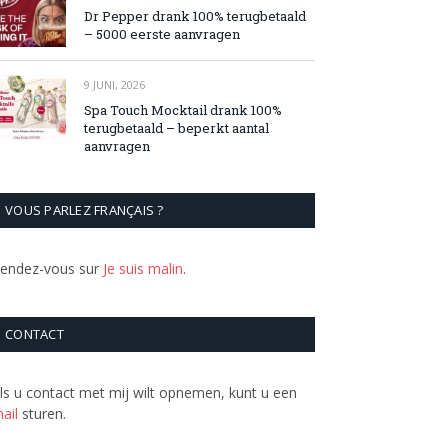
Dr Pepper drank 100% terugbetaald
– 5000 eerste aanvragen
9 JUNI, 2026
Spa Touch Mocktail drank 100%
terugbetaald – beperkt aantal
aanvragen
VOUS PARLEZ FRANÇAIS ?
endez-vous sur
Je suis malin
.
CONTACT
ls u contact met mij wilt opnemen, kunt u een
ail
sturen.