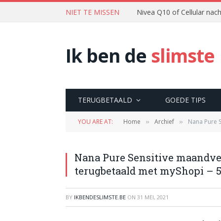
NIET TE MISSEN
Nivea Q10 of Cellular na
Ik ben de
slimste
TERUGBETAALD
GOEDE TIPS
YOU ARE AT:
Home
Archief
Nana Pure S
»
»
Nana Pure Sensitive maandver
terugbetaald met myShopi – 5
BY
IKBENDESLIMSTE.BE
ON
31 MEI, 2021