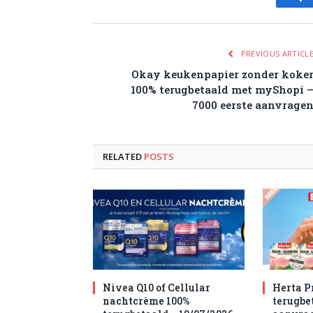
Fa
PREVIOUS ARTICL
Okay keukenpapier zonder koke
100% terugbetaald met myShopi 
7000 eerste aanvrage
RELATED
POSTS
Nivea Q10 of Cellular
Herta P
nachtcrème 100%
terugbet