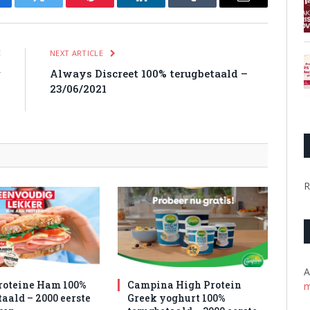
cebook
Twitter
Pinterest
LinkedIn
Tumblr
Email
E
NEXT ARTICLE
r
Always Discreet 100% terugbetaald –
–
23/06/2021
n
R
A
roteine Ham 100%
Campina High Protein
m
aald – 2000 eerste
Greek yoghurt 100%