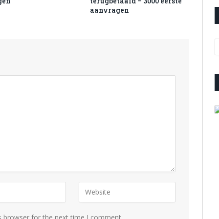
gen
terugbetaald – 3000 eerste
aanvragen
A
s browser for the next time I comment.