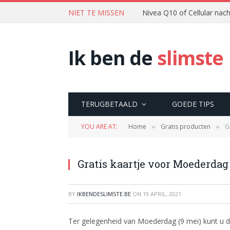
NIET TE MISSEN
Nivea Q10 of Cellular na
Ik ben de
slimste
TERUGBETAALD
GOEDE TIPS
YOU ARE AT:
Home
Gratis producten
G
»
»
Gratis kaartje voor Moederdag
BY
IKBENDESLIMSTE.BE
ON
19 APRIL, 2021
Ter gelegenheid van Moederdag (9 mei) kunt u da