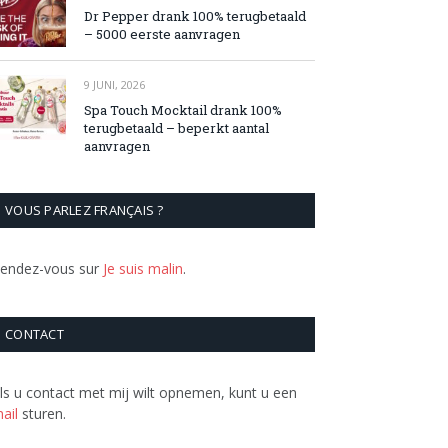
Dr Pepper drank 100% terugbetaald
– 5000 eerste aanvragen
9 JUNI, 2026
Spa Touch Mocktail drank 100%
terugbetaald – beperkt aantal
aanvragen
VOUS PARLEZ FRANÇAIS ?
endez-vous sur
Je suis malin
.
CONTACT
ls u contact met mij wilt opnemen, kunt u een
ail
sturen.