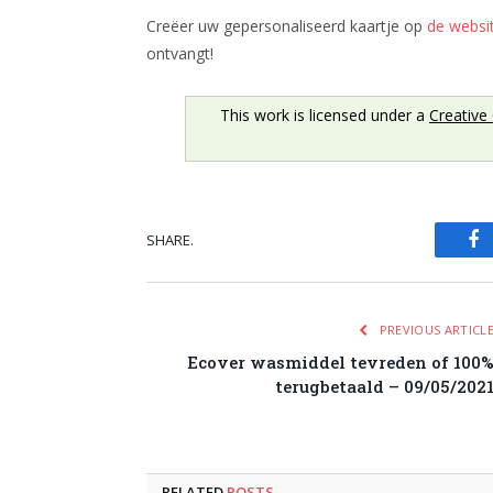
Creëer uw gepersonaliseerd kaartje op
de websit
ontvangt!
This work is licensed under a
Creative
SHARE.
Fa
PREVIOUS ARTICL
Ecover wasmiddel tevreden of 100
terugbetaald – 09/05/202
RELATED
POSTS