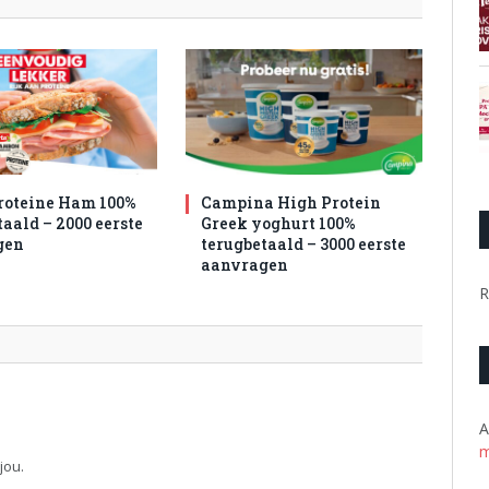
roteine Ham 100%
Campina High Protein
aald – 2000 eerste
Greek yoghurt 100%
gen
terugbetaald – 3000 eerste
aanvragen
R
A
m
jou.