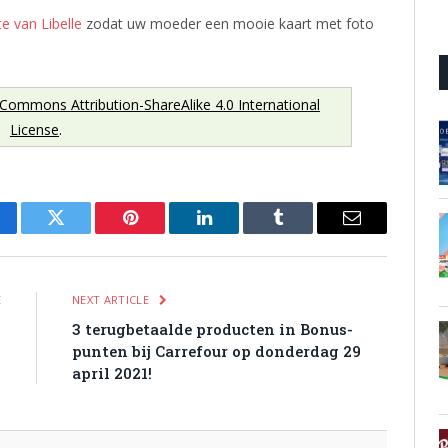
e van Libelle
zodat uw moeder een mooie kaart met foto
 Commons Attribution-ShareAlike 4.0 International
License
.
cebook
Twitter
Pinterest
LinkedIn
Tumblr
Email
E
NEXT ARTICLE
%
3 terugbetaalde producten in Bonus-
1
punten bij Carrefour op donderdag 29
april 2021!