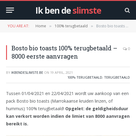
Ik ben de
slimste
YOU ARE AT:
Home
100% terugbetaald
Bosto bio toasts 100% terugbetaald – 8000 eerste aanvragen
»
»
Bosto bio toasts 100% terugbetaald –
0
8000 eerste aanvragen
BY
IKBENDESLIMSTE.BE
ON
19 APRIL, 2021
100% TERUGBETAALD
,
TERUGBETAALD
Tussen 01/04/2021 en 22/04/2021 wordt uw aankoop van een
pack Bosto bio toasts (Marrokaanse kruiden linzen, of
hummus) 100% terugbetaald!
Opgelet: de geldigheidsduur
kan verkort worden indien de limiet van 8000 aanvragen
bereikt is.