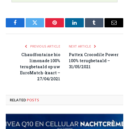
Facebook
Twitter
Pinterest
LinkedIn
Tumblr
Email
PREVIOUS ARTICLE
NEXT ARTICLE
Chaudfontaine bio
Pattex Crocodile Power
limonade 100%
100% terugbetaald –
terugbetaald op uw
31/05/2021
EuroMatch-kaart –
27/04/2021
RELATED
POSTS