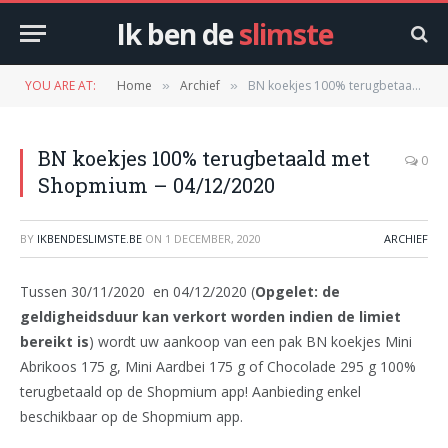
Ik ben de
slimste
YOU ARE AT:
Home
Archief
BN koekjes 100% terugbetaald met Shopmium – 04/12/2020
»
»
BN koekjes 100% terugbetaald met
0
Shopmium – 04/12/2020
BY
IKBENDESLIMSTE.BE
ON
1 DECEMBER, 2020
ARCHIEF
Tussen 30/11/2020 en 04/12/2020 (
Opgelet: de
geldigheidsduur kan verkort worden indien de limiet
bereikt is
) wordt uw aankoop van een pak BN koekjes Mini
Abrikoos 175 g, Mini Aardbei 175 g of Chocolade 295 g 100%
terugbetaald op de Shopmium app! Aanbieding enkel
beschikbaar op de Shopmium app.