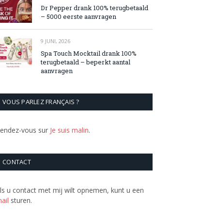
Dr Pepper drank 100% terugbetaald
– 5000 eerste aanvragen
9 JUNI, 2026
Spa Touch Mocktail drank 100%
terugbetaald – beperkt aantal
aanvragen
VOUS PARLEZ FRANÇAIS ?
endez-vous sur
Je suis malin
.
CONTACT
ls u contact met mij wilt opnemen, kunt u een
ail
sturen.