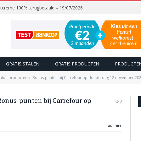
chtcrème 100% terugbetaald – 19/07/2026
GRATIS STALEN
GRATIS PRODUCTEN
PRODUCTEN
aalde producten in Bonus-punten bij Carrefour op donderdag 12 november 202
Bonus-punten bij Carrefour op
0
ARCHIEF