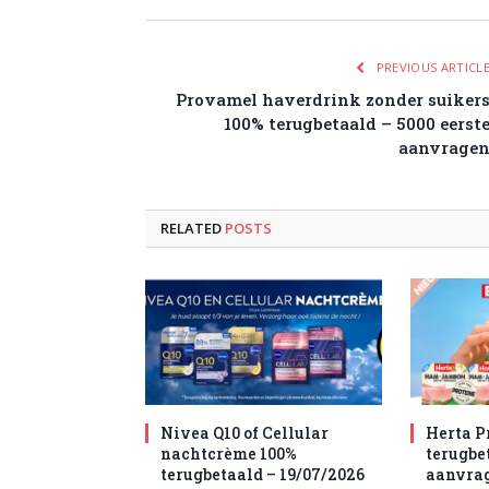
PREVIOUS ARTICL
Provamel haverdrink zonder suiker
100% terugbetaald – 5000 eerst
aanvrage
RELATED
POSTS
Nivea Q10 of Cellular
Herta P
nachtcrème 100%
terugbet
terugbetaald – 19/07/2026
aanvra