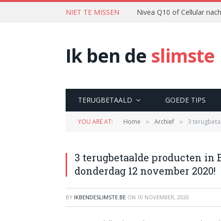
NIET TE MISSEN
Nivea Q10 of Cellular na
Ik ben de
slimste
TERUGBETAALD
GOEDE TIPS
YOU ARE AT:
Home
Archief
3 terugbet
»
»
3 terugbetaalde producten in 
donderdag 12 november 2020!
BY
IKBENDESLIMSTE.BE
ON
10 NOVEMBER, 2020