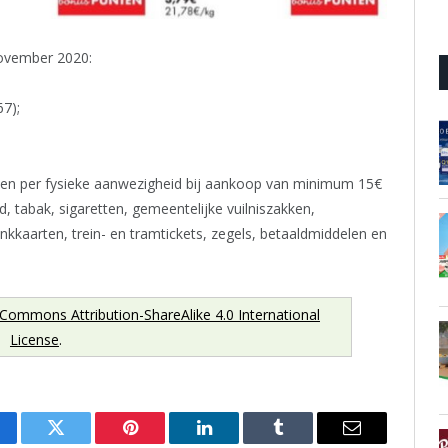
ovember 2020:
7);
n en per fysieke aanwezigheid bij aankoop van minimum 15€
 tabak, sigaretten, gemeentelijke vuilniszakken,
kkaarten, trein- en tramtickets, zegels, betaaldmiddelen en
 Commons Attribution-ShareAlike 4.0 International
License
.
cebook
Twitter
Pinterest
LinkedIn
Tumblr
Email