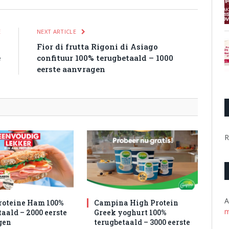
E
NEXT ARTICLE
s
Fior di frutta Rigoni di Asiago
e
confituur 100% terugbetaald – 1000
n
eerste aanvragen
R
A
roteine Ham 100%
Campina High Protein
m
aald – 2000 eerste
Greek yoghurt 100%
gen
terugbetaald – 3000 eerste